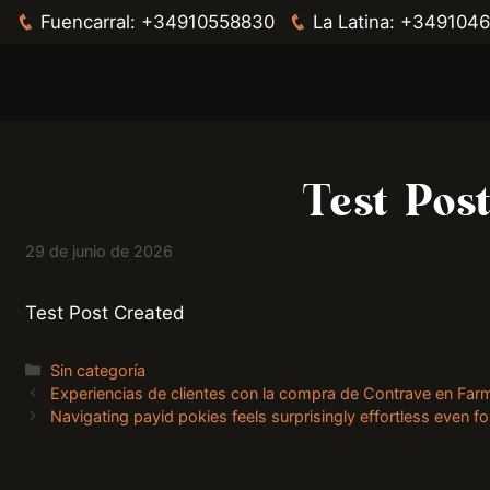
Fuencarral:
+34910558830
La Latina:
+3491046
Saltar
al
contenido
Test Pos
29 de junio de 2026
Test Post Created
Categorías
Sin categoría
Experiencias de clientes con la compra de Contrave en Farma
Navigating payid pokies feels surprisingly effortless even for