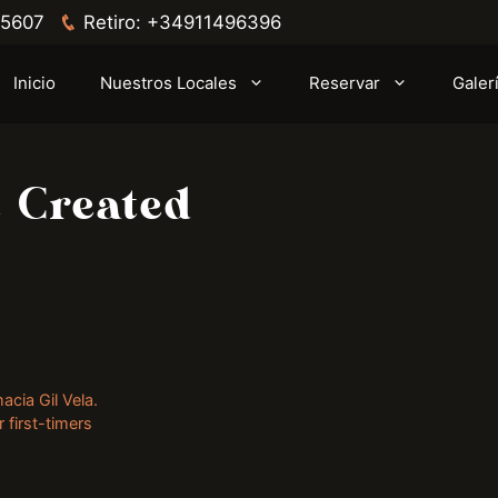
5607
Retiro:
+34911496396
Inicio
Nuestros Locales
Reservar
Galer
t Created
cia Gil Vela.
 first-timers