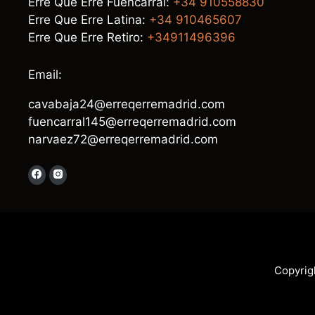
Erre Que Erre Fuencarral:
+34 910558830
Erre Que Erre Latina:
+34 910465607
Erre Que Erre Retiro:
+34911496396
Email:
cavabaja24@erreqerremadrid.com
fuencarral145@erreqerremadrid.com
narvaez72@erreqerremadrid.com
Copyrig