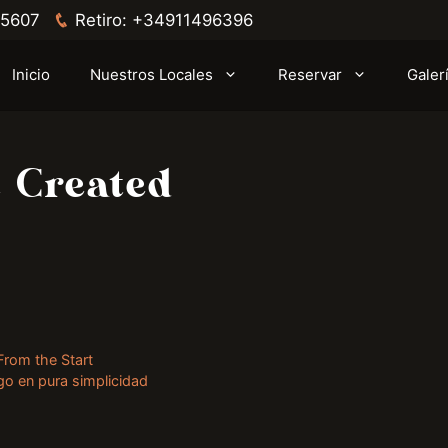
5607
Retiro:
+34911496396
Inicio
Nuestros Locales
Reservar
Galer
t Created
From the Start
go en pura simplicidad