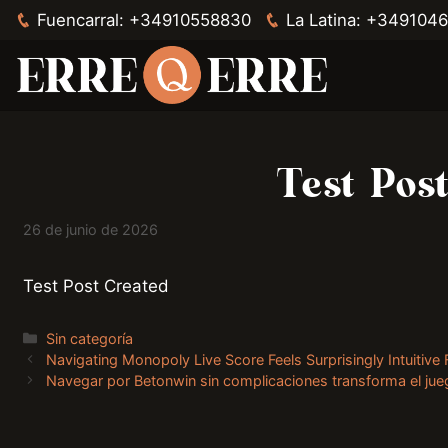
Fuencarral:
+34910558830
La Latina:
+3491046
Saltar
al
contenido
Test Pos
26 de junio de 2026
Test Post Created
Categorías
Sin categoría
Navigating Monopoly Live Score Feels Surprisingly Intuitive 
Navegar por Betonwin sin complicaciones transforma el jue