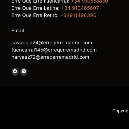
Erre Que Erre Fuencarral:
+34 910558830
Erre Que Erre Latina:
+34 910465607
Erre Que Erre Retiro:
+34911496396
Email:
cavabaja24@erreqerremadrid.com
fuencarral145@erreqerremadrid.com
narvaez72@erreqerremadrid.com
Copyrig