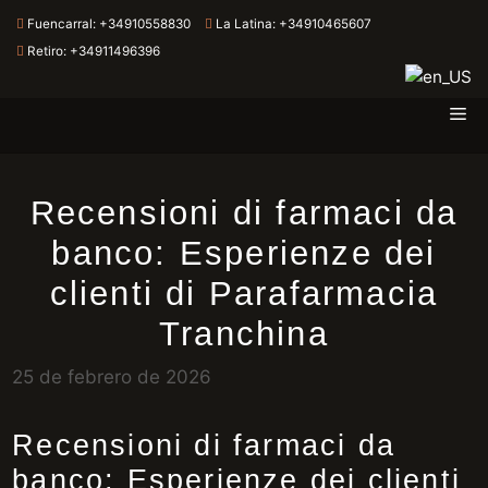
Fuencarral:
+34910558830
La Latina:
+34910465607
Retiro:
+34911496396
Me
Saltar
al
contenido
Recensioni di farmaci da
banco: Esperienze dei
clienti di Parafarmacia
Tranchina
25 de febrero de 2026
Recensioni di farmaci da
banco: Esperienze dei clienti