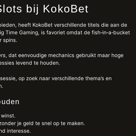
Slots bij KokoBet
bieden, heeft KokoBet verschillende titels die aan de
g Time Gaming, is favoriet omdat de fish‑in‑a‑bucket
r spins.
ers
, dat eenvoudige mechanics gebruikt maar hoge
sessies levend te houden.
 sessie, op zoek naar verschillende thema’s en
n.
ouden
 winst.
zonder je geld te snel op te maken.
nd interesse.