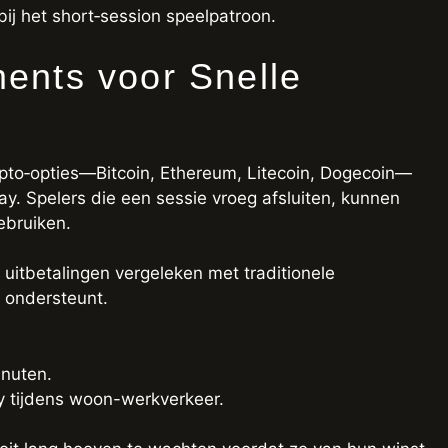
bij het short‑session speelpatroon.
ents voor Snelle
ypto‑opties—Bitcoin, Ethereum, Litecoin, Dogecoin—
. Spelers die een sessie vroeg afsluiten, kunnen
ebruiken.
e uitbetalingen vergeleken met traditionele
r ondersteunt.
inuten.
y tijdens woon-werkverkeer.