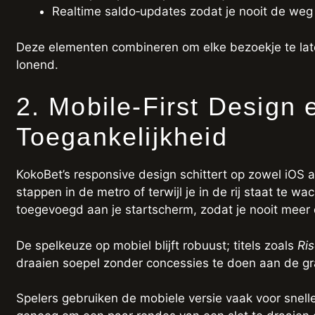
Realtime saldo‑updates zodat je nooit de weg 
Deze elementen combineren om elke bezoekje te lat
lonend.
2. Mobile‑First Design
Toegankelijkheid
KokoBet’s responsive design schittert op zowel iOS a
stappen in de metro of terwijl je in de rij staat te
toegevoegd aan je startscherm, zodat je nooit meer 
De spelkeuze op mobiel blijft robuust; titels zoals
Ri
draaien soepel zonder concessies te doen aan de gra
Spelers gebruiken de mobiele versie vaak voor snelle 