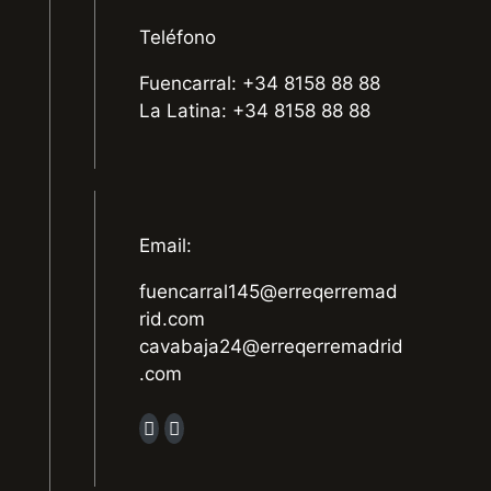
Teléfono
Fuencarral: +34 8158 88 88
La Latina: +34 8158 88 88
Email:
fuencarral145@erreqerremad
rid.com
cavabaja24@erreqerremadrid
.com