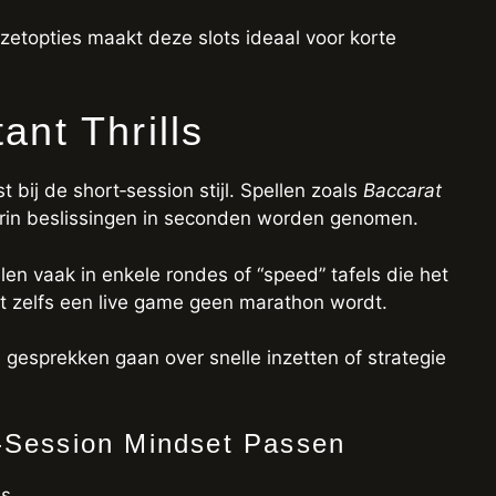
zetopties maakt deze slots ideaal voor korte
ant Thrills
 bij de short‑session stijl. Spellen zoals
Baccarat
in beslissingen in seconden worden genomen.
len vaak in enkele rondes of “speed” tafels die het
at zelfs een live game geen marathon wordt.
e gesprekken gaan over snelle inzetten of strategie
‑Session Mindset Passen
s.