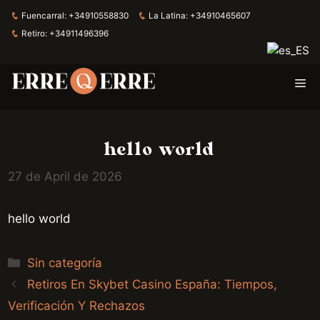
Fuencarral:
+34910558830
La Latina:
+34910465607
Retiro:
+34911496396
Skip
Me
to
content
hello world
27 de April de 2026
hello world
Categories
Sin categoría
Retiros En Skybet Casino España: Tiempos,
Verificación Y Rechazos