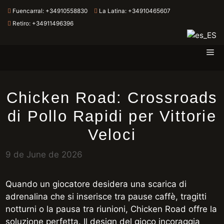
Fuencarral:
+34910558830
La Latina:
+34910465607
Retiro:
+34911496396
Me
Skip
to
content
Chicken Road: Crossroads
di Pollo Rapidi per Vittorie
Veloci
9 de June de 2026
Quando un giocatore desidera una scarica di
adrenalina che si inserisce tra pause caffè, tragitti
notturni o la pausa tra riunioni, Chicken Road offre la
soluzione perfetta. Il design del gioco incoraggia