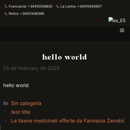
Fuencarral:
+34910558830
La Latina:
+34910465607
Retiro:
+34911496396
Me
Skip
to
content
hello world
25 de February de 2026
hello world
Categories
Sin categoría
test title
Le tisane medicinali offerte da Farmacia Zenobii