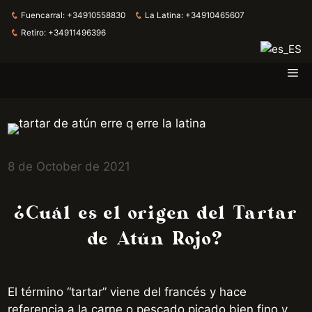
Fuencarral:
+34910558830
La Latina:
+34910465607
Retiro:
+34911496396
Me
Skip
to
content
8 de October de 2021
¿Cuál es el origen del Tartar
de Atún Rojo?
El término “tartar” viene del francés y hace
referencia a la carne o pescado picado bien fino y