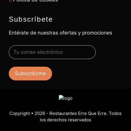
Subscríbete
Entérate de nuestras ofertas y promociones
Copyright
• 2026 -
Restaurantes Erre Que Erre. Todos
los derechos reservados