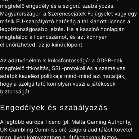
megfelelő engedély és a szigorú szabályozás.
Magyarországon a Szerencsejáték Felügyelet vagy egy
másik EU-szabályozó hatóság által kiadott licence a
legbiztonságosabb jelzés. Ha a kaszinó honlapján
megtalálod a licencszámot, és azt könnyen
ellenőrizheted, az jó kiindulópont.
Az adatvédelem is kulcsfontosságú: a GDPR-nak
megfelelő titkosítás, SSL-protokoll és a személyes
adatok kezelési politikája mind-mind azt mutatják,
hogy a szolgáltató komolyan veszi a játékosok
biztonságát.
Engedélyek és szabályozás
A legtöbb európai licenc (pl. Malta Gaming Authority,
UK Gambling Commission) szigorú auditálást követel
meg. Ilyen környezetben a játékosoknak biztos