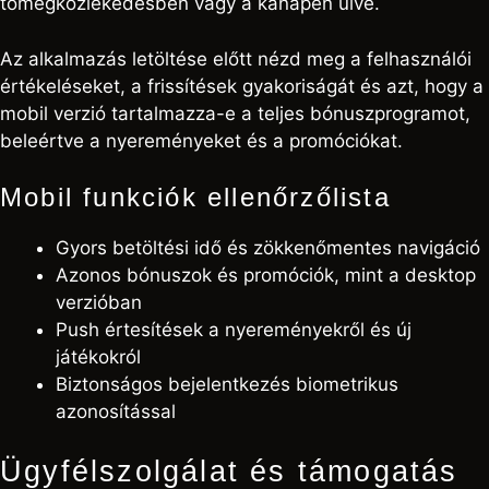
tömegközlekedésben vagy a kanapén ülve.
Az alkalmazás letöltése előtt nézd meg a felhasználói
értékeléseket, a frissítések gyakoriságát és azt, hogy a
mobil verzió tartalmazza-e a teljes bónuszprogramot,
beleértve a nyereményeket és a promóciókat.
Mobil funkciók ellenőrzőlista
Gyors betöltési idő és zökkenőmentes navigáció
Azonos bónuszok és promóciók, mint a desktop
verzióban
Push értesítések a nyereményekről és új
játékokról
Biztonságos bejelentkezés biometrikus
azonosítással
Ügyfélszolgálat és támogatás