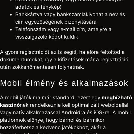
adatok és fénykép)
Bankkártya vagy bankszámlakivonat a név és
cím egyezőségének bizonyítására
Telefonszám vagy e‑mail cím, amelyre a
visszaigazoló kódot küldik
A gyors regisztrációt az is segíti, ha előre feltöltöd a
dokumentumokat, így a kifizetések már a regisztráció
után zökkenőmentesen folyhatnak.
Mobil élmény és alkalmazások
A mobil játék ma már standard, ezért egy
megbízható
kaszinó
nek rendelkeznie kell optimalizált weboldallal
vagy natív alkalmazással Androidra és iOS-re. A mobil
platformok előnye, hogy bárhol és bármikor
hozzáférhetsz a kedvenc játékokhoz, akár a