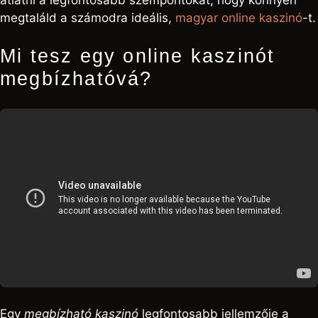
megtaláld a számodra ideális,
magyar online kaszinó
-t.
Mi tesz egy online kaszinót
megbízhatóvá?
Egy
megbízható kaszinó
legfontosabb jellemzője a