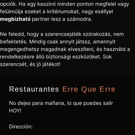
opciók. Ha egy kaszinó minden ponton megfelel vagy
felülmúlja ezeket a kritériumokat, nagy eséllyel
megbízható
partner lesz a számodra.
Ne feledd, hogy a szerencsejáték szórakozás, nem
befektetés. Mindig csak annyit játssz, amennyit
megengedhetsz magadnak elveszíteni, és használd a
rendelkezésre álló biztonsági eszközöket. Sok
szerencsét, és jó játékot!
Restaurantes
Erre Que Erre
No dejes para mañana, lo que puedes salir
HOY!
Dirección: