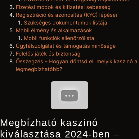
Fizetési módok és kifizetési sebesség
Regisztráció és azonosítás (KYC) lépései
Szükséges dokumentumok listája
Mobil élmény és alkalmazások
Mobil funkciók ellenőrzőlista
Ügyfélszolgálat és támogatás minősége
Felelős játék és biztonság
Összegzés – Hogyan döntsd el, melyik kaszinó a
legmegbízhatóbb?
Megbízható kaszinó
kiválasztása 2024-ben –