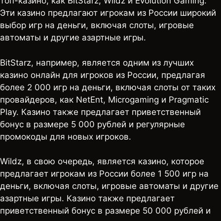
топ-казино, как BitStarz, Wildz и Evolution Gaming.
Эти казино предлагают игрокам из России широкий
выбор игр на деньги, включая слоты, игровые
автоматы и другие азартные игры.
BitStarz, например, является одним из лучших
казино онлайн для игроков из России, предлагая
более 2 000 игр на деньги, включая слоты от таких
провайдеров, как NetEnt, Microgaming и Pragmatic
Play. Казино также предлагает приветственный
бонус в размере 5 000 рублей и регулярные
промокоды для новых игроков.
Wildz, в свою очередь, является казино, которое
предлагает игрокам из России более 1 500 игр на
деньги, включая слоты, игровые автоматы и другие
азартные игры. Казино также предлагает
приветственный бонус в размере 50 000 рублей и