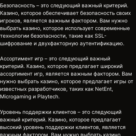
Безопасность – это следующий важный критерий.
Казино, которое обеспечивает безопасность своих
игроков, является важным фактором. Вам нужно
выбрать казино, которое использует современные
технологии безопасности, такие как SSL-
шифрование и двухфакторную аутентификацию.
Ассортимент игр – это следующий важный
критерий. Казино, которое предлагает широкий
ассортимент игр, является важным фактором. Вам
нужно выбрать казино, которое предлагает игры от
известных разработчиков, таких как NetEnt,
Microgaming и Playtech.
Уровень поддержки клиентов – это следующий
важный критерий. Казино, которое предлагает
высокий уровень поддержки клиентов, является
важным фактором. Вам нужно выбрать казино,