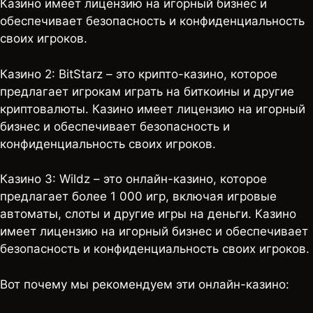
Казино имеет лицензию на игорный бизнес и
обеспечивает безопасность и конфиденциальность
своих игроков.
Казино 2: BitStarz – это крипто-казино, которое
предлагает игрокам играть на биткоины и другие
криптовалюты. Казино имеет лицензию на игорный
бизнес и обеспечивает безопасность и
конфиденциальность своих игроков.
Казино 3: Wildz – это онлайн-казино, которое
предлагает более 1 000 игр, включая игровые
автоматы, слоты и другие игры на деньги. Казино
имеет лицензию на игорный бизнес и обеспечивает
безопасность и конфиденциальность своих игроков.
Вот почему мы рекомендуем эти онлайн-казино: