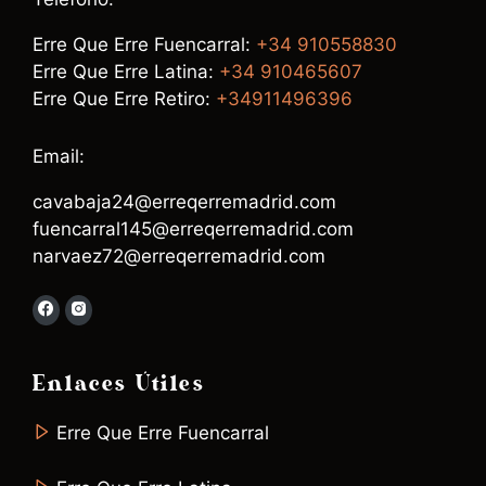
Erre Que Erre Fuencarral:
+34 910558830
Erre Que Erre Latina:
+34 910465607
Erre Que Erre Retiro:
+34911496396
Email:
cavabaja24@erreqerremadrid.com
fuencarral145@erreqerremadrid.com
narvaez72@erreqerremadrid.com
Enlaces Útiles
Erre Que Erre Fuencarral