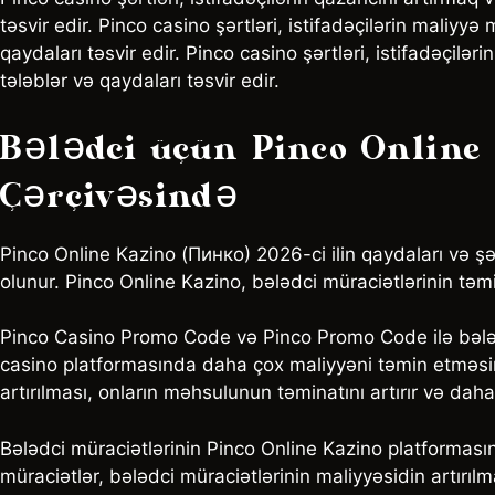
təsvir edir. Pinco casino şərtləri, istifadəçilərin mali
qaydaları təsvir edir. Pinco casino şərtləri, istifadəçi
tələblər və qaydaları təsvir edir.
Bələdci üçün Pinco Online
Çərçivəsində
Pinco Online Kazino (Пинко) 2026-ci ilin qaydaları və şərt
olunur. Pinco Online Kazino, bələdci müraciətlərinin təmi
Pinco Casino Promo Code və Pinco Promo Code ilə bələdc
casino platformasında daha çox maliyyəni təmin etməsi
artırılması, onların məhsulunun təminatını artırır və dah
Bələdci müraciətlərinin Pinco Online Kazino platforma
müraciətlər, bələdci müraciətlərinin maliyyəsidin artırıl