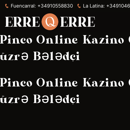
Fuencarral:
+34910558830
La Latina:
+3491046
Skip
to
content
Pinco Online Kazino
üzrə Bələdçi
Pinco Online Kazino
üzrə Bələdçi