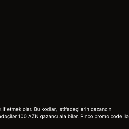
 etmək olar. Bu kodlar, istifadəçilərin qazancını
fadəçilər 100 AZN qazancı ala bilər. Pinco promo code ilə