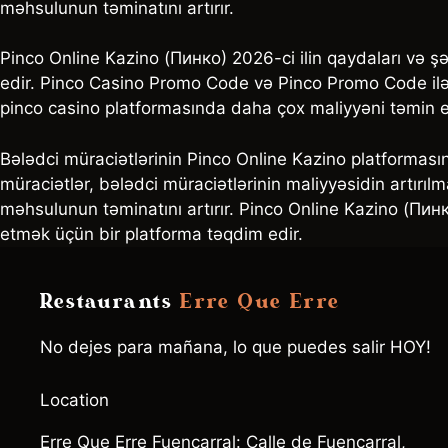
məhsulunun təminatını artırır.
Pinco Online Kazino (Пинко) 2026-ci ilin qaydaları və şər
edir. Pinco Casino Promo Code və Pinco Promo Code ilə 
pinco casino platformasında daha çox maliyyəni təmin 
Bələdci müraciətlərinin Pinco Online Kazino platforma
müraciətlər, bələdci müraciətlərinin maliyyəsidin artırıl
məhsulunun təminatını artırır. Pinco Online Kazino (Пинко)
etmək üçün bir platforma təqdim edir.
Restaurants
Erre Que Erre
No dejes para mañana, lo que puedes salir HOY!
Location
Erre Que Erre Fuencarral: Calle de Fuencarral,