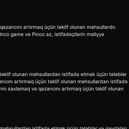
qazancını artırmaq üçün təklif olunan məhsullardır.
inco game və Pinco az, istifadəçilərin maliyyə
 təklif olunan məhsullardan istifadə etmək üçün tələblər
zancını artırmaq üçün təklif olunan məhsullardan istifadə
arını saxlamaq və qazancını artırmaq üçün təklif olunan
n məhsullardan istifadə etmək üçün tələblər və qaydaları