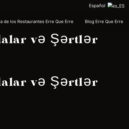
Español
ía de los Restaurantes Erre Que Erre
Blog Erre Que Erre
alar və Şərtlər
alar və Şərtlər