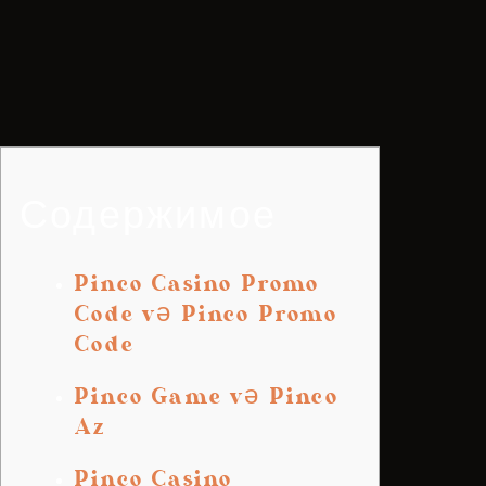
Содержимое
Pinco Casino Promo
Code və Pinco Promo
Code
Pinco Game və Pinco
Az
Pinco Casino