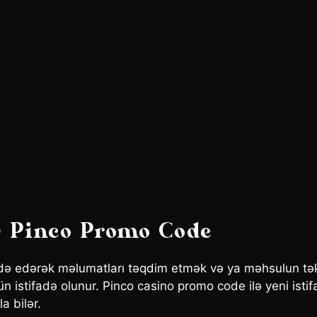
ə Pinco Promo Code
ə edərək məlumatları təqdim etmək və ya məhsulun təklif
ün istifadə olunur. Pinco casino promo code ilə yeni isti
a bilər.