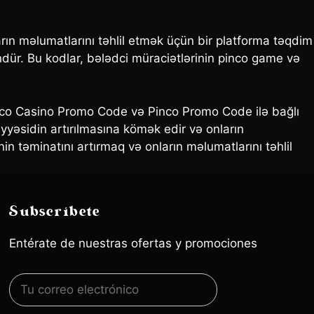
arın məlumatlarını təhlil etmək üçün bir platforma təqdim
dür. Bu kodlar, bələdci müraciətlərinin pinco game və
nco Casino Promo Code və Pinco Promo Code ilə bağlı
iyyəsidin artırılmasına kömək edir və onların
in təminatını artırmaq və onların məlumatlarını təhlil
Subscríbete
Entérate de nuestras ofertas y promociones