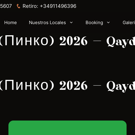
5607
Retiro:
+34911496396
Home
Nuestros Locales
Booking
Galer
 (Пинко) 2026 – Qayd
 (Пинко) 2026 – Qayd