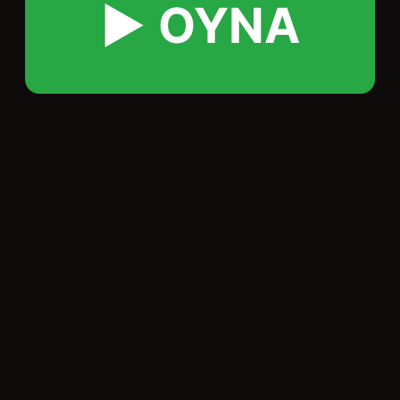
▶️ OYNA