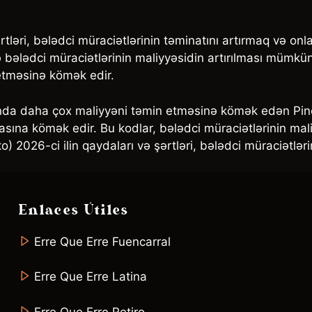
tləri, bələdci müraciətlərinin təminatını artırmaq və onl
bələdci müraciətlərinin maliyyəsidin artırılması mümkün
etməsinə kömək edir.
sında daha çox maliyyəni təmin etməsinə kömək edən Pi
masına kömək edir. Bu kodlar, bələdci müraciətlərinin mal
 2026-ci ilin qaydaları və şərtləri, bələdci müraciətlərin
Enlaces Útiles
Erre Que Erre Fuencarral
Erre Que Erre Latina
Erre Que Erre Retiro