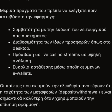
Μερικά πράγματα που πρέπει να ελέγξετε πριν
κατεβάσετε την εφαρμογή:
Συμβατότητα με την έκδοση του λειτουργικού
σας συστήματος.
Διαθεσιμότητα των ίδιων προσφορών όπως στο
desktop.
Πρόσβαση σε live casino streams σε υψηλή
ανάλυση.
Ευκολία κατάθεσης μέσω αποθηκευμένων
e‑wallets.
Οι παίκτες που εκτιμούν την ελευθερία αναφέρουν ότι
η ταχύτητα των μεταφορών (deposit/withdrawal) είναι
σημαντικά καλύτερη όταν χρησιμοποιούν την
επίσημη εφαρμογή.