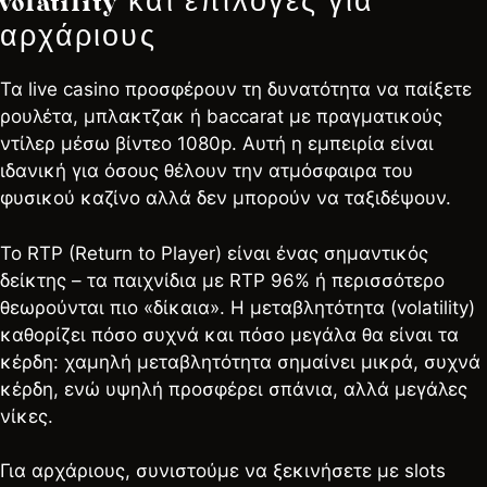
volatility και επιλογές για
αρχάριους
Τα live casino προσφέρουν τη δυνατότητα να παίξετε
ρουλέτα, μπλακτζακ ή baccarat με πραγματικούς
ντίλερ μέσω βίντεο 1080p. Αυτή η εμπειρία είναι
ιδανική για όσους θέλουν την ατμόσφαιρα του
φυσικού καζίνο αλλά δεν μπορούν να ταξιδέψουν.
Το RTP (Return to Player) είναι ένας σημαντικός
δείκτης – τα παιχνίδια με RTP 96% ή περισσότερο
θεωρούνται πιο «δίκαια». Η μεταβλητότητα (volatility)
καθορίζει πόσο συχνά και πόσο μεγάλα θα είναι τα
κέρδη: χαμηλή μεταβλητότητα σημαίνει μικρά, συχνά
κέρδη, ενώ υψηλή προσφέρει σπάνια, αλλά μεγάλες
νίκες.
Για αρχάριους, συνιστούμε να ξεκινήσετε με slots