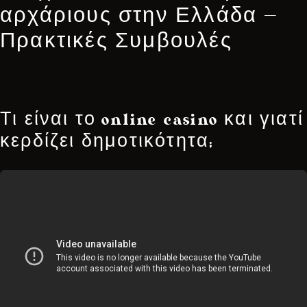
αρχάριους στην Ελλάδα –
Πρακτικές Συμβουλές
Τι είναι το online casino και γιατί
κερδίζει δημοτικότητα;