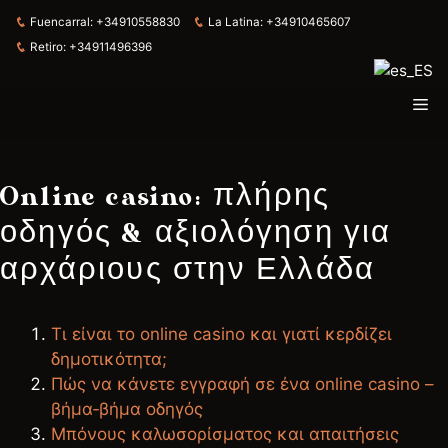
Fuencarral:
+34910558830
La Latina:
+34910465607
Retiro:
+34911496396
Me
Skip
to
content
Online casino: πλήρης
οδηγός & αξιολόγηση για
αρχάριους στην Ελλάδα
Τι είναι το online casino και γιατί κερδίζει
δημοτικότητα;
Πώς να κάνετε εγγραφή σε ένα online casino –
βήμα‑βήμα οδηγός
Μπόνους καλωσορίσματος και απαιτήσεις