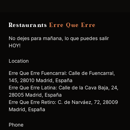
Restaurants
Erre Que Erre
No dejes para mañana, lo que puedes salir
HOY!
Location
Erre Que Erre Fuencarral: Calle de Fuencarral,
145, 28010 Madrid, España
Erre Que Erre Latina: Calle de la Cava Baja, 24,
28005 Madrid, España
Erre Que Erre Retiro: C. de Narváez, 72, 28009
Madrid, España
Phone