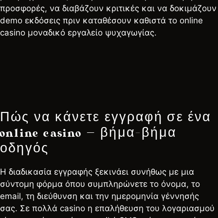
προσφορές, να διαβάζουν κριτικές και να δοκιμάζουν
demo εκδόσεις πριν καταθέσουν καθιστά το online
casino μοναδικό εργαλείο ψυχαγωγίας.
Πώς να κάνετε εγγραφή σε ένα
online casino – βήμα‑βήμα
οδηγός
Η διαδικασία εγγραφής ξεκινάει συνήθως με μια
σύντομη φόρμα όπου συμπληρώνετε το όνομα, το
email, τη διεύθυνση και την ημερομηνία γέννησής
σας. Σε πολλά casino η επαλήθευση του λογαριασμού