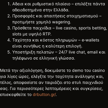
Αδεια και ρυθμιστικό πλαίσιο – επιλέξτε πάντα
αδειοδοτημένα στην Ελλάδα.
Προσφορές και απαιτήσεις στοιχηματισμού –
προτιμήστε χαμηλό wagering.
Πρόσθετα παιχνίδια – live casino, sports betting,
slots με υψηλό RTP.
Ταχύτητα και κόστος πληρωμών – e‑wallets
είναι συνήθως η καλύτερη επιλογή.
Υποστήριξη πελατών – 24/7 live chat, email και
τηλέφωνο σε ελληνική γλώσσα.
Μετά την αξιολόγηση, δοκιμάστε το demo του casino
για λίγες ώρες, ελέγξτε την ταχύτητα ανάληψης και,
τέλος, αποφασίστε αν ταιριάζει στο στυλ παιχνιδιού
σας. Για περισσότερες λεπτομέρειες και συγκρίσεις,
επισκεφθείτε το
drbutton.gr/
.