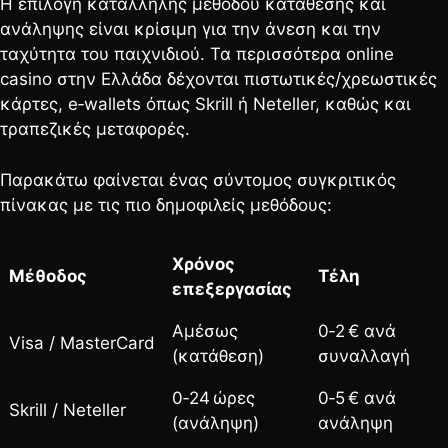
Η επιλογή κατάλληλης μεθόδου κατάθεσης και
ανάληψης είναι κρίσιμη για την άνεση και την
ταχύτητα του παιχνιδιού. Τα περισσότερα online
casino στην Ελλάδα δέχονται πιστωτικές/χρεωστικές
κάρτες, e‑wallets όπως Skrill ή Neteller, καθώς και
τραπεζικές μεταφορές.
Παρακάτω φαίνεται ένας σύντομος συγκριτικός
πίνακας με τις πιο δημοφιλείς μεθόδους:
Χρόνος
Μέθοδος
Τέλη
επεξεργασίας
Αμέσως
0‑2 € ανά
Visa / MasterCard
(κατάθεση)
συναλλαγή
0‑24 ώρες
0‑5 € ανά
Skrill / Neteller
(ανάληψη)
ανάληψη