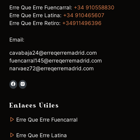
Erre Que Erre Fuencarral:
+34 910558830
Erre Que Erre Latina:
+34 910465607
Erre Que Erre Retiro:
+34911496396
Email:
cavabaja24@erreqerremadrid.com
fuencarral145@erreqerremadrid.com
narvaez72@erreqerremadrid.com
Enlaces Útiles
Erre Que Erre Fuencarral
Erre Que Erre Latina