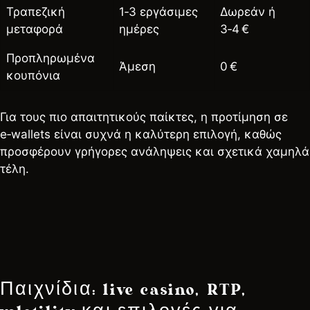
Τραπεζική
1‑3 εργάσιμες
Δωρεάν ή
μεταφορά
ημέρες
3‑4 €
Προπληρωμένα
Άμεση
0 €
κουπόνια
Για τους πιο απαιτητικούς παίκτες, η προτίμηση σε
e‑wallets είναι συχνά η καλύτερη επιλογή, καθώς
προσφέρουν γρήγορες ανάληψεις και σχετικά χαμηλά
τέλη.
Παιχνίδια: live casino, RTP,