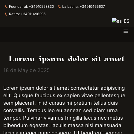
Fuencarral:
+34910558830
La Latina:
+34910465607
Retiro:
+34911496396
Me
Skip
to
content
Lorem ipsum dolor sit amet
18 de May de 2025
Lorem ipsum dolor sit amet consectetur adipiscing
elit. Quisque faucibus ex sapien vitae pellentesque
sem placerat. In id cursus mi pretium tellus duis
convallis. Tempus leo eu aenean sed diam urna
tempor. Pulvinar vivamus fringilla lacus nec metus
bibendum egestas. Iaculis massa nisl malesuada
lacinia integer nunc posuere. Ut hendrerit semper