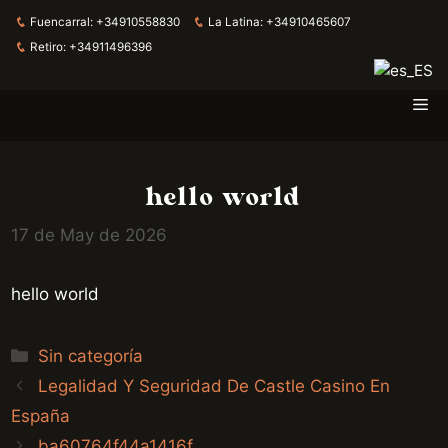
Fuencarral:
+34910558830
La Latina:
+34910465607
Retiro:
+34911496396
Me
Skip
to
content
hello world
17 de May de 2026
hello world
Categories
Sin categoría
Legalidad Y Seguridad De Castle Casino En
España
ba60764f44a1416f