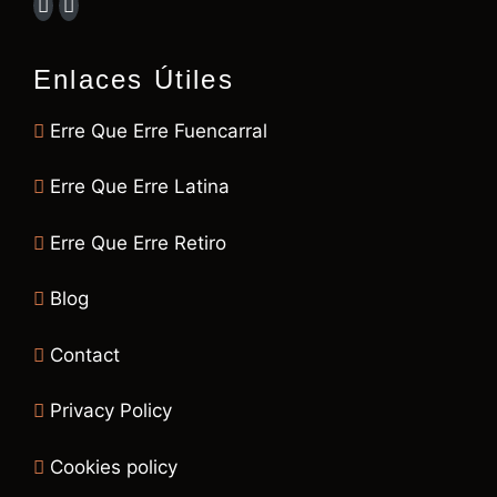
Enlaces Útiles
Erre Que Erre Fuencarral
Erre Que Erre Latina
Erre Que Erre Retiro
Blog
Contact
Privacy Policy
Cookies policy