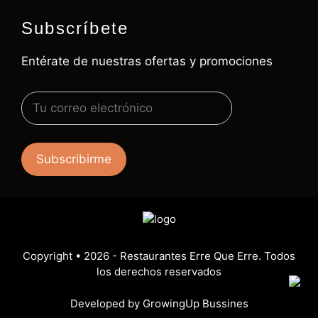
Subscríbete
Entérate de nuestras ofertas y promociones
Copyright
• 2026 -
Restaurantes Erre Que Erre. Todos
los derechos reservados
Developed by
GrowingUp Bussines