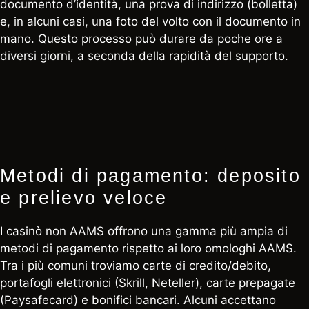
documento d’identità, una prova di indirizzo (bolletta)
e, in alcuni casi, una foto del volto con il documento in
mano. Questo processo può durare da poche ore a
diversi giorni, a seconda della rapidità del supporto.
Metodi di pagamento: deposito
e prelievo veloce
I casinò non AAMS offrono una gamma più ampia di
metodi di pagamento rispetto ai loro omologhi AAMS.
Tra i più comuni troviamo carte di credito/debito,
portafogli elettronici (Skrill, Neteller), carte prepagate
(Paysafecard) e bonifici bancari. Alcuni accettano