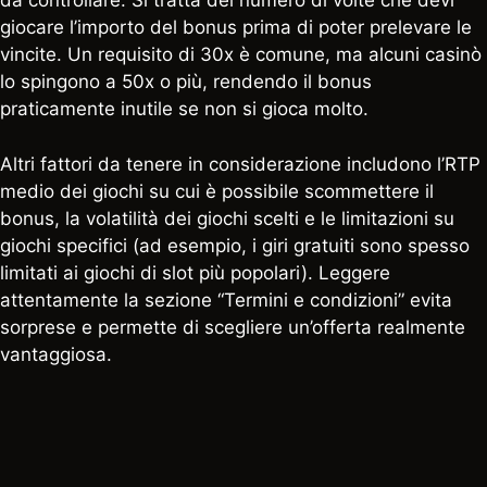
da controllare. Si tratta del numero di volte che devi
giocare l’importo del bonus prima di poter prelevare le
vincite. Un requisito di 30x è comune, ma alcuni casinò
lo spingono a 50x o più, rendendo il bonus
praticamente inutile se non si gioca molto.
Altri fattori da tenere in considerazione includono l’RTP
medio dei giochi su cui è possibile scommettere il
bonus, la volatilità dei giochi scelti e le limitazioni su
giochi specifici (ad esempio, i giri gratuiti sono spesso
limitati ai giochi di slot più popolari). Leggere
attentamente la sezione “Termini e condizioni” evita
sorprese e permette di scegliere un’offerta realmente
vantaggiosa.