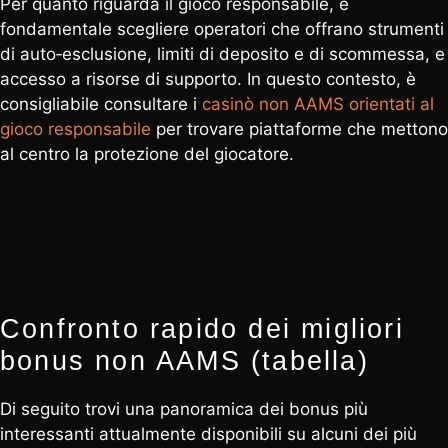
Per quanto riguarda il gioco responsabile, è
fondamentale scegliere operatori che offrano strumenti
di auto‑esclusione, limiti di deposito e di scommessa, e
accesso a risorse di supporto. In questo contesto, è
consigliabile consultare i
casinò non AAMS orientati al
gioco responsabile
per trovare piattaforme che mettono
al centro la protezione del giocatore.
Confronto rapido dei migliori
bonus non AAMS (tabella)
Di seguito trovi una panoramica dei bonus più
interessanti attualmente disponibili su alcuni dei più