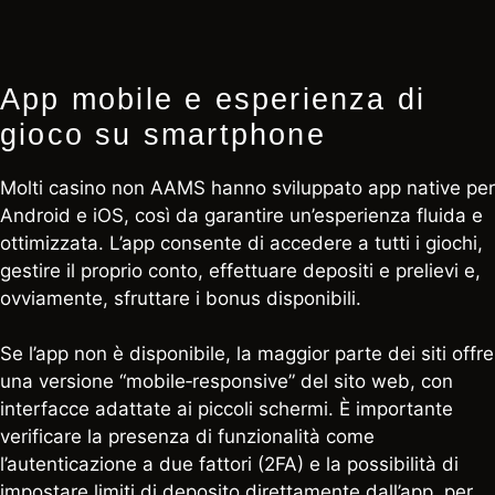
App mobile e esperienza di
gioco su smartphone
Molti casino non AAMS hanno sviluppato app native per
Android e iOS, così da garantire un’esperienza fluida e
ottimizzata. L’app consente di accedere a tutti i giochi,
gestire il proprio conto, effettuare depositi e prelievi e,
ovviamente, sfruttare i bonus disponibili.
Se l’app non è disponibile, la maggior parte dei siti offre
una versione “mobile‑responsive” del sito web, con
interfacce adattate ai piccoli schermi. È importante
verificare la presenza di funzionalità come
l’autenticazione a due fattori (2FA) e la possibilità di
impostare limiti di deposito direttamente dall’app, per