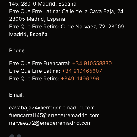
145, 28010 Madrid, España
Erre Que Erre Latina: Calle de la Cava Baja, 24,
28005 Madrid, España
Erre Que Erre Retiro: C. de Narváez, 72, 28009
Madrid, España
Phone
Erre Que Erre Fuencarral:
+34 910558830
Erre Que Erre Latina:
+34 910465607
Erre Que Erre Retiro:
+34911496396
Email:
cavabaja24@erreqerremadrid.com
fuencarral145@erreqerremadrid.com
narvaez72@erreqerremadrid.com