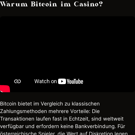
Warum Bitcoin im Casino?
Bitcoin bietet im Vergleich zu klassischen
Zahlungsmethoden mehrere Vorteile: Die
Transaktionen laufen fast in Echtzeit, sind weltweit
verfügbar und erfordern keine Bankverbindung. Für
österreichische Spieler, die Wert auf Diskretion legen,