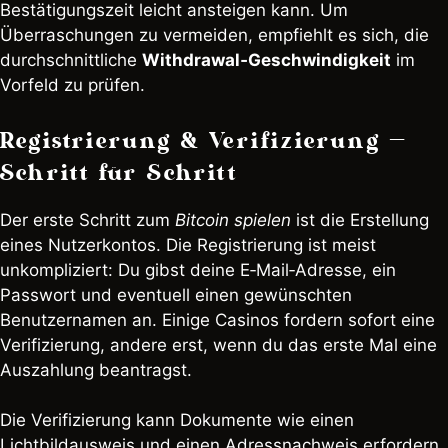
Bestätigungszeit leicht ansteigen kann. Um
Überraschungen zu vermeiden, empfiehlt es sich, die
durchschnittliche
Withdrawal‑Geschwindigkeit
im
Vorfeld zu prüfen.
Registrierung & Verifizierung –
Schritt für Schritt
Der erste Schritt zum
Bitcoin spielen
ist die Erstellung
eines Nutzerkontos. Die Registrierung ist meist
unkompliziert: Du gibst deine E‑Mail‑Adresse, ein
Passwort und eventuell einen gewünschten
Benutzernamen an. Einige Casinos fordern sofort eine
Verifizierung, andere erst, wenn du das erste Mal eine
Auszahlung beantragst.
Die Verifizierung kann Dokumente wie einen
Lichtbildausweis und einen Adressnachweis erfordern.