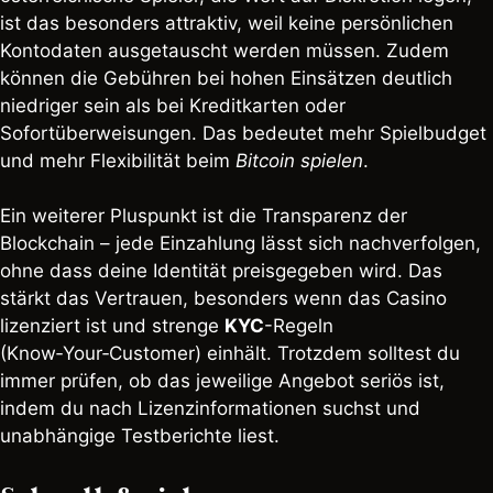
ist das besonders attraktiv, weil keine persönlichen
Kontodaten ausgetauscht werden müssen. Zudem
können die Gebühren bei hohen Einsätzen deutlich
niedriger sein als bei Kreditkarten oder
Sofortüberweisungen. Das bedeutet mehr Spielbudget
und mehr Flexibilität beim
Bitcoin spielen
.
Ein weiterer Pluspunkt ist die Transparenz der
Blockchain – jede Einzahlung lässt sich nachverfolgen,
ohne dass deine Identität preisgegeben wird. Das
stärkt das Vertrauen, besonders wenn das Casino
lizenziert ist und strenge
KYC
-Regeln
(Know‑Your‑Customer) einhält. Trotzdem solltest du
immer prüfen, ob das jeweilige Angebot seriös ist,
indem du nach Lizenzinformationen suchst und
unabhängige Testberichte liest.