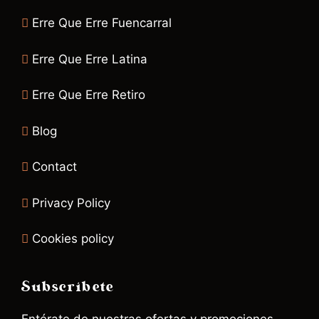
Erre Que Erre Fuencarral
Erre Que Erre Latina
Erre Que Erre Retiro
Blog
Contact
Privacy Policy
Cookies policy
Subscríbete