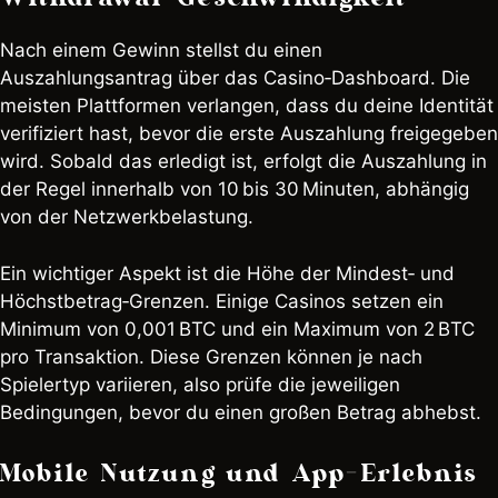
Nach einem Gewinn stellst du einen
Auszahlungsantrag über das Casino‑Dashboard. Die
meisten Plattformen verlangen, dass du deine Identität
verifiziert hast, bevor die erste Auszahlung freigegeben
wird. Sobald das erledigt ist, erfolgt die Auszahlung in
der Regel innerhalb von 10 bis 30 Minuten, abhängig
von der Netzwerkbelastung.
Ein wichtiger Aspekt ist die Höhe der Mindest‑ und
Höchstbetrag‑Grenzen. Einige Casinos setzen ein
Minimum von 0,001 BTC und ein Maximum von 2 BTC
pro Transaktion. Diese Grenzen können je nach
Spielertyp variieren, also prüfe die jeweiligen
Bedingungen, bevor du einen großen Betrag abhebst.
Mobile Nutzung und App‑Erlebnis