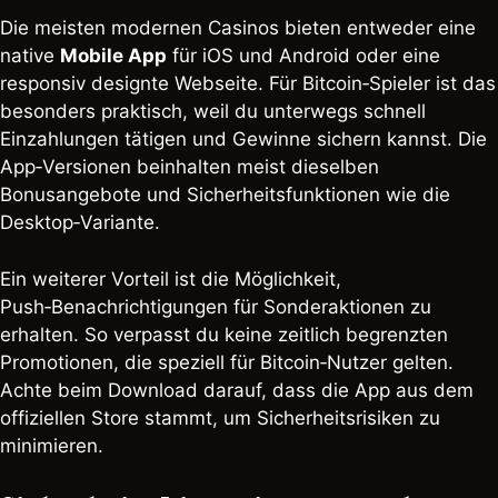
Die meisten modernen Casinos bieten entweder eine
native
Mobile App
für iOS und Android oder eine
responsiv designte Webseite. Für Bitcoin‑Spieler ist das
besonders praktisch, weil du unterwegs schnell
Einzahlungen tätigen und Gewinne sichern kannst. Die
App‑Versionen beinhalten meist dieselben
Bonusangebote und Sicherheitsfunktionen wie die
Desktop‑Variante.
Ein weiterer Vorteil ist die Möglichkeit,
Push‑Benachrichtigungen für Sonderaktionen zu
erhalten. So verpasst du keine zeitlich begrenzten
Promotionen, die speziell für Bitcoin‑Nutzer gelten.
Achte beim Download darauf, dass die App aus dem
offiziellen Store stammt, um Sicherheitsrisiken zu
minimieren.