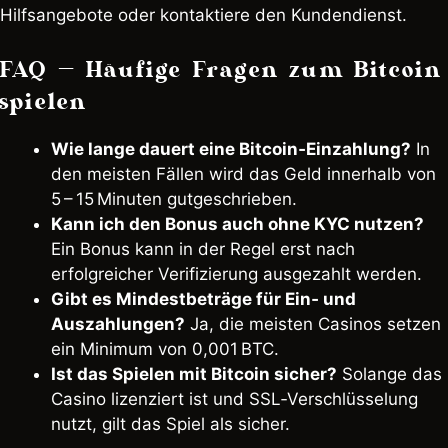
Hilfsangebote oder kontaktiere den Kundendienst.
FAQ – Häufige Fragen zum Bitcoin
spielen
Wie lange dauert eine Bitcoin‑Einzahlung?
In
den meisten Fällen wird das Geld innerhalb von
5 – 15 Minuten gutgeschrieben.
Kann ich den Bonus auch ohne KYC nutzen?
Ein Bonus kann in der Regel erst nach
erfolgreicher Verifizierung ausgezahlt werden.
Gibt es Mindestbeträge für Ein‑ und
Auszahlungen?
Ja, die meisten Casinos setzen
ein Minimum von 0,001 BTC.
Ist das Spielen mit Bitcoin sicher?
Solange das
Casino lizenziert ist und SSL‑Verschlüsselung
nutzt, gilt das Spiel als sicher.