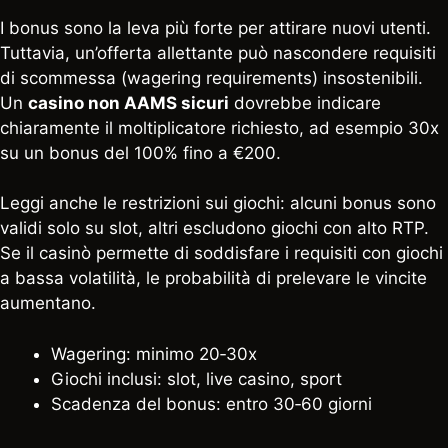
I bonus sono la leva più forte per attirare nuovi utenti.
Tuttavia, un’offerta allettante può nascondere requisiti
di scommessa (wagering requirements) insostenibili.
Un
casino non AAMS sicuri
dovrebbe indicare
chiaramente il moltiplicatore richiesto, ad esempio 30x
su un bonus del 100% fino a €200.
Leggi anche le restrizioni sui giochi: alcuni bonus sono
validi solo su slot, altri escludono giochi con alto RTP.
Se il casinò permette di soddisfare i requisiti con giochi
a bassa volatilità, le probabilità di prelevare le vincite
aumentano.
Wagering: minimo 20‑30x
Giochi inclusi: slot, live casino, sport
Scadenza del bonus: entro 30‑60 giorni