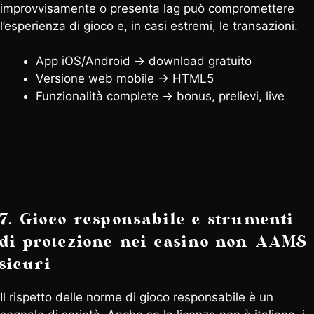
improvvisamente o presenta lag può compromettere
l’esperienza di gioco e, in casi estremi, le transazioni.
App iOS/Android → download gratuito
Versione web mobile → HTML5
Funzionalità complete → bonus, prelievi, live
7. Gioco responsabile e strumenti
di protezione nei casino non AAMS
sicuri
Il rispetto delle norme di gioco responsabile è un