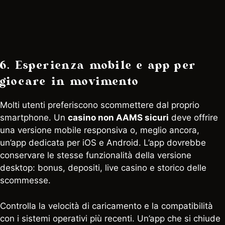
6. Esperienza mobile e app per
giocare in movimento
Molti utenti preferiscono scommettere dal proprio
smartphone. Un
casino non AAMS sicuri
deve offrire
una versione mobile responsiva o, meglio ancora,
un’app dedicata per iOS e Android. L’app dovrebbe
conservare le stesse funzionalità della versione
desktop: bonus, depositi, live casino e storico delle
scommesse.
Controlla la velocità di caricamento e la compatibilità
con i sistemi operativi più recenti. Un’app che si chiude