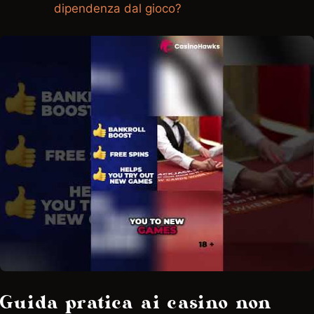
dipendenza dal gioco?
Guida pratica ai casino non