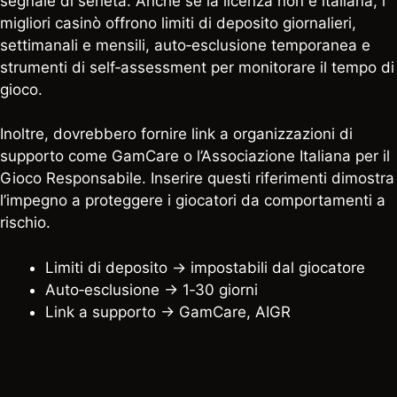
segnale di serietà. Anche se la licenza non è italiana, i
migliori casinò offrono limiti di deposito giornalieri,
settimanali e mensili, auto‑esclusione temporanea e
strumenti di self‑assessment per monitorare il tempo di
gioco.
Inoltre, dovrebbero fornire link a organizzazioni di
supporto come GamCare o l’Associazione Italiana per il
Gioco Responsabile. Inserire questi riferimenti dimostra
l’impegno a proteggere i giocatori da comportamenti a
rischio.
Limiti di deposito → impostabili dal giocatore
Auto‑esclusione → 1‑30 giorni
Link a supporto → GamCare, AIGR