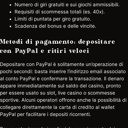
Numero di giri gratuiti e sui giochi ammissibili.
Requisiti di scommessa totali (es. 40x).
Limiti di puntata per giro gratuito.
Scadenza del bonus e delle vincite.
Metodi di pagamento: depositare
con PayPal e ritiri veloci
Depositare con PayPal è solitamente un’operazione di
pochi secondi: basta inserire l’indirizzo email associato
al conto PayPal e confermare la transazione. Il denaro
appare immediatamente sul saldo del casino, pronto
per essere usato su slot, live casino o scommesse
sportive. Alcuni operatori offrono anche la possibilità di
collegare direttamente la carta di credito al wallet
PayPal per facilitare i depositi ricorrenti.