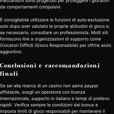
meccanismi sono progettati per proteggere i giocatori
da comportamenti compulsivi.
È consigliabile utilizzare le funzioni di auto‑esclusione
solo dopo aver valutato le proprie abitudini di gioco e,
se necessario, consultare un professionista. Molti siti
forniscono link a organizzazioni di supporto come
Giocatori Difficili (Gioco Responsabile) per offrire aiuto
aggiuntivo.
Conclusioni e raccomandazioni
finali
Se sei alla ricerca di un
casino non aams paypal
affidabile, scegli un operatore con licenza
internazionale, supporto in italiano e tempi di prelievo
rapidi. Verifica sempre le condizioni dei bonus e
imposta limiti di gioco responsabili per mantenere il