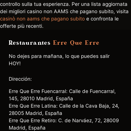
controllo sulla tua esperienza. Per una lista aggiornata
dei migliori casino non AAMS che pagano subito, visita
casinò non aams che pagano subito
e confronta le
offerte più recenti.
Restaurantes
Erre Que Erre
No dejes para mañana, lo que puedes salir
HOY!
Dirección:
Erre Que Erre Fuencarral: Calle de Fuencarral,
145, 28010 Madrid, España
Erre Que Erre Latina: Calle de la Cava Baja, 24,
28005 Madrid, España
Erre Que Erre Retiro: C. de Narváez, 72, 28009
Madrid, España