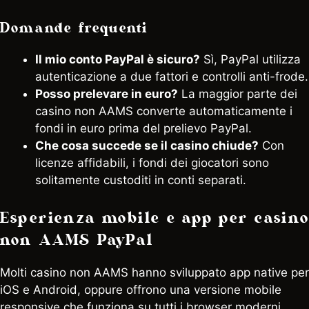
Domande frequenti
Il mio conto PayPal è sicuro?
Sì, PayPal utilizza
autenticazione a due fattori e controlli anti-frode.
Posso prelevare in euro?
La maggior parte dei
casino non AAMS converte automaticamente i
fondi in euro prima del prelievo PayPal.
Che cosa succede se il casino chiude?
Con
licenze affidabili, i fondi dei giocatori sono
solitamente custoditi in conti separati.
Esperienza mobile e app per casino
non AAMS PayPal
Molti casino non AAMS hanno sviluppato app native per
iOS e Android, oppure offrono una versione mobile
responsive che funziona su tutti i browser moderni.