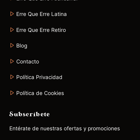
Erre Que Erre Latina
Erre Que Erre Retiro
Blog
Contacto
Política Privacidad
Política de Cookies
Subscríbete
Entérate de nuestras ofertas y promociones