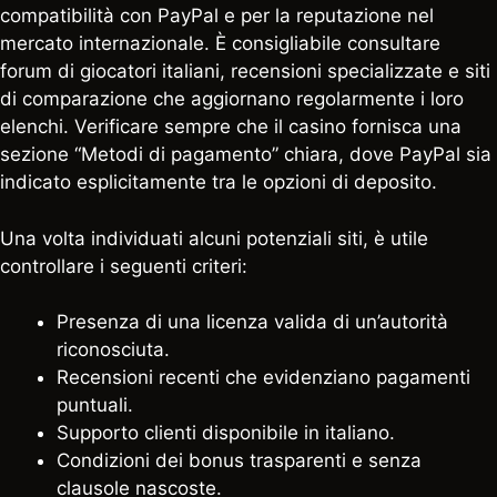
compatibilità con PayPal e per la reputazione nel
mercato internazionale. È consigliabile consultare
forum di giocatori italiani, recensioni specializzate e siti
di comparazione che aggiornano regolarmente i loro
elenchi. Verificare sempre che il casino fornisca una
sezione “Metodi di pagamento” chiara, dove PayPal sia
indicato esplicitamente tra le opzioni di deposito.
Una volta individuati alcuni potenziali siti, è utile
controllare i seguenti criteri:
Presenza di una licenza valida di un’autorità
riconosciuta.
Recensioni recenti che evidenziano pagamenti
puntuali.
Supporto clienti disponibile in italiano.
Condizioni dei bonus trasparenti e senza
clausole nascoste.