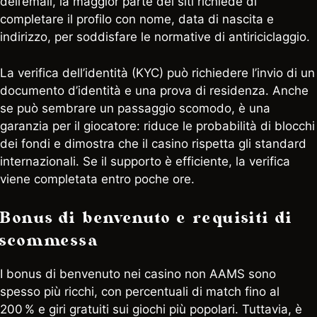
dell’email, la maggior parte dei siti richiede di
completare il profilo con nome, data di nascita e
indirizzo, per soddisfare le normative di antiriciclaggio.
La verifica dell’identità (KYC) può richiedere l’invio di un
documento d’identità e una prova di residenza. Anche
se può sembrare un passaggio scomodo, è una
garanzia per il giocatore: riduce le probabilità di blocchi
dei fondi e dimostra che il casino rispetta gli standard
internazionali. Se il supporto è efficiente, la verifica
viene completata entro poche ore.
Bonus di benvenuto e requisiti di
scommessa
I bonus di benvenuto nei casino non AAMS sono
spesso più ricchi, con percentuali di match fino al
200 % e giri gratuiti sui giochi più popolari. Tuttavia, è